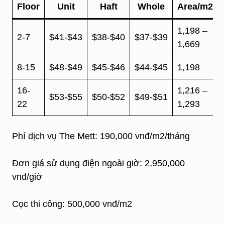
Floor
Unit
Haft
Whole
Area/m2
1,198 –
2-7
$41-$43
$38-$40
$37-$39
1,669
8-15
$48-$49
$45-$46
$44-$45
1,198
16-
1,216 –
$53-$55
$50-$52
$49-$51
22
1,293
Phí dịch vụ The Mett: 190,000 vnđ/m2/tháng
Đơn giá sử dụng điện ngoài giờ: 2,950,000
vnđ/giờ
Cọc thi công: 500,000 vnđ/m2