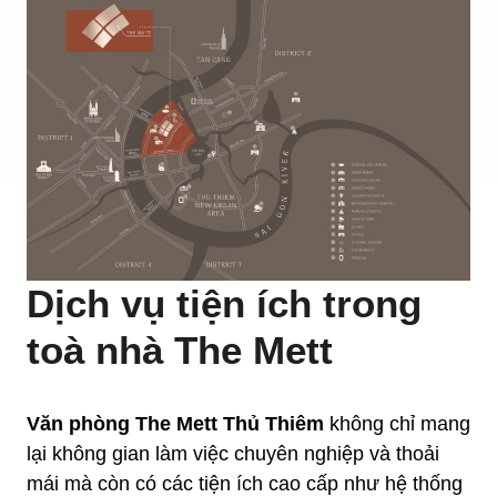
Dịch vụ tiện ích trong
toà nhà The Mett
Văn phòng The Mett Thủ Thiêm
không chỉ mang
lại không gian làm việc chuyên nghiệp và thoải
mái mà còn có các tiện ích cao cấp như hệ thống