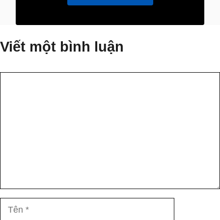
Viết một bình luận
Bình
luận
Tên