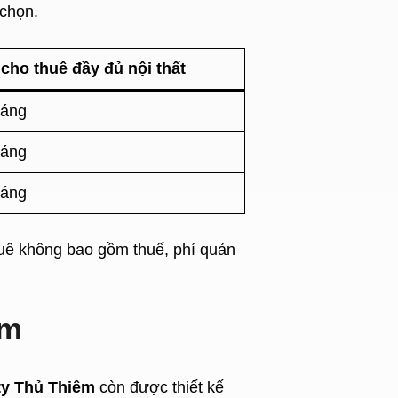
 chọn.
 cho thuê đầy đủ nội thất
háng
háng
háng
huê không bao gồm thuế, phí quản
êm
ty Thủ Thiêm
còn được thiết kế