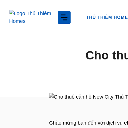
Chuyển
đến
THỦ THIÊM HOM
nội
dung
Cho th
Chào mừng bạn đến với dịch vụ
c